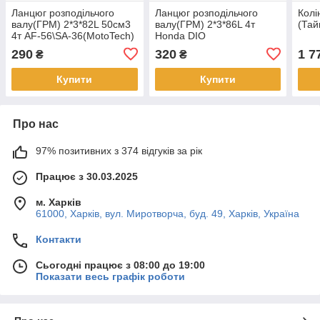
Ланцюг розподільчого
Ланцюг розподільчого
Колі
валу(ГРМ) 2*3*82L 50см3
валу(ГРМ) 2*3*86L 4т
(Тай
4т AF-56\SA-36(MotoTech)
Honda DIO
AF62(MotoTech)
290
320
1 7
₴
₴
Купити
Купити
Про нас
97% позитивних з 374 відгуків за рік
Працює з 30.03.2025
м. Харків
61000, Харків, вул. Миротворча, буд. 49, Харків, Україна
Контакти
Сьогодні працює з 08:00 до 19:00
Показати весь графік роботи