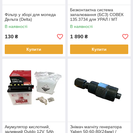
Безконтактна система
Фільтр у зборі для мопеда
запалювання (БСЗ) СОВЕК
Дельта (Delta)
135.3734 для УРАЛ / МТ
Дніпро
В наявності
В наявності
130
1 890
₴
₴
Купити
Купити
Акумулятор кислотний,
Знімач магніту генератора
заливний Outdo 12V, 5Ah
Yaben 50-60-80(24мм) /