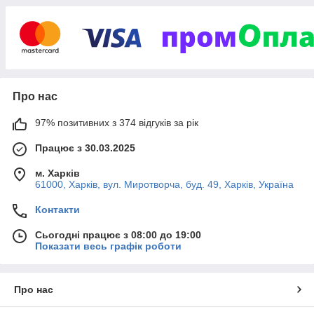
мопеда? У Moto-sfera ви знайдете великий
вибір деталей для скутерів і мопедів з
доставкою по всій Україні. Ми працюємо
швидко, зручно та прозоро - оплату можна
здійснити при отриманні замовлення.
Про нас
Гарантуємо якість кожного товару
97% позитивних з 374 відгуків за рік
Обмін або повернення - протягом 14
днів
Працює з 30.03.2025
Професійна консультація щодо
м. Харків
вибору запчастин
61000, Харків, вул. Миротворча, буд. 49, Харків, Україна
Бонуси та знижки для постійних
Контакти
клієнтів
Сьогодні працює з 08:00 до 19:00
Показати весь графік роботи
Moto-sfera - сервіс, якому довіряють.
Ми дбаємо, щоб ваша техніка
працювала безвідмовно.
Про нас