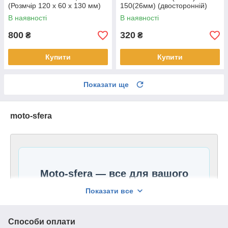
(Розмчір 120 х 60 х 130 мм)
150(26мм) (двосторонній)
(обслуговується)
В наявності
В наявності
800
320
₴
₴
Купити
Купити
Показати ще
moto-sfera
Moto-sfera — все для вашого
скутера і мопеда в одному місці
Показати все
Шукаєте надійні запчастини для скутера або
Способи оплати