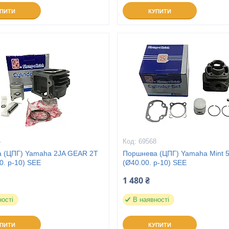
УПИТИ
КУПИТИ
5
69568
 (ЦПГ) Yamaha 2JA GEAR 2Т
Поршнева (ЦПГ) Yamaha Mint 
0. p-10) SEE
(Ø40.00. p-10) SEE
1 480 ₴
ності
В наявності
УПИТИ
КУПИТИ