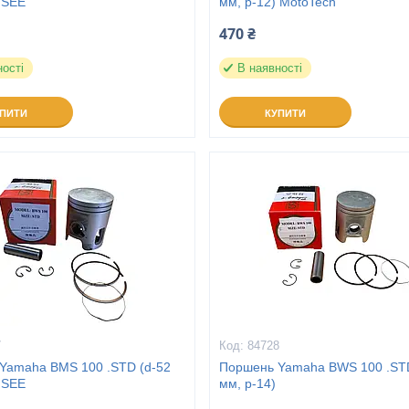
 SEE
мм, p-12) MotoTech
470 ₴
ності
В наявності
УПИТИ
КУПИТИ
7
84728
Yamaha BMS 100 .STD (d-52
Поршень Yamaha BWS 100 .STD
 SEE
мм, p-14)