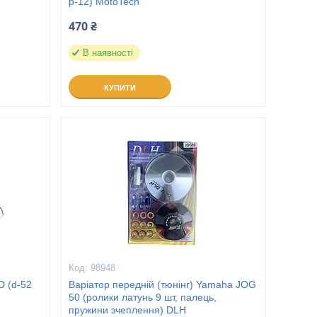
p-12) MotoTech
470 ₴
В наявності
КУПИТИ
98948
 (d-52
Варіатор передній (тюнінг) Yamaha JOG
50 (ролики латунь 9 шт, палець,
пружини зчеплення) DLH