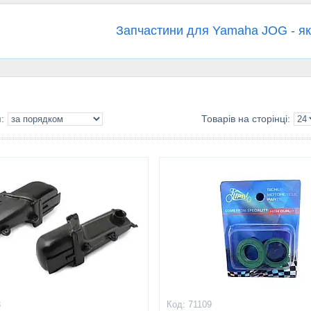
Запчастини для Yamaha JOG - які
8
71109