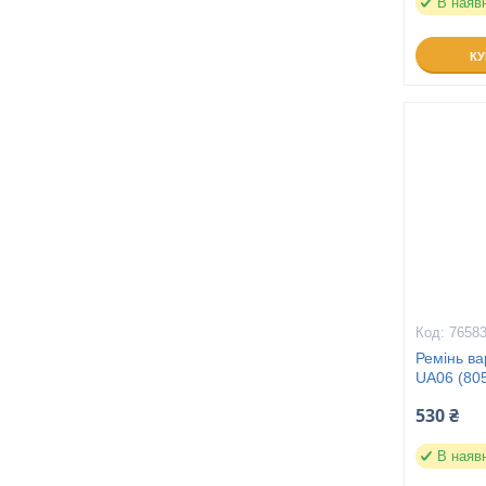
В наяв
К
7658
Ремінь в
UA06 (805
530 ₴
В наяв