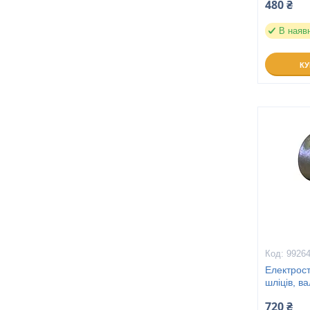
480 ₴
В наяв
К
9926
Електрос
шліців, в
720 ₴