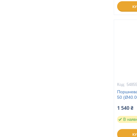
К
5485
Поршнева
50 (Ø40.0
1 540 ₴
В наяв
К