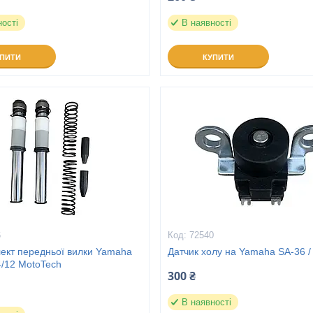
ності
В наявності
УПИТИ
КУПИТИ
6
72540
ект передньої вилки Yamaha
Датчик холу на Yamaha SA-36 /
/12 MotoTech
300 ₴
В наявності