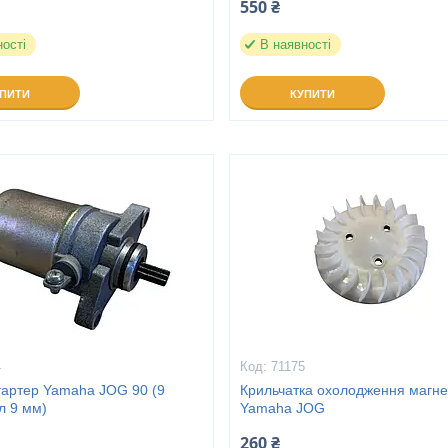
550 ₴
ності
В наявності
УПИТИ
КУПИТИ
4
71175
тартер Yamaha JOG 90 (9
Крильчатка охолодження магне
ал 9 мм)
Yamaha JOG
260 ₴