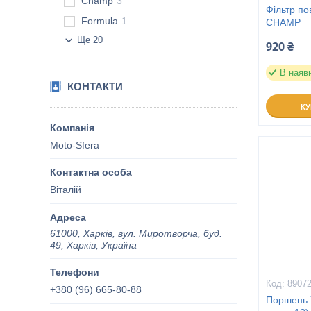
Champ
3
Фільтр по
Formula
1
CHAMP
Ще 20
920 ₴
В наяв
КОНТАКТИ
К
Moto-Sfera
Віталій
61000, Харків, вул. Миротворча, буд.
49, Харків, Україна
8907
+380 (96) 665-80-88
Поршень 