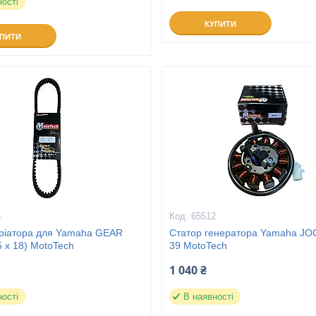
ності
КУПИТИ
УПИТИ
3
65512
аріатора для Yamaha GEAR
Статор генератора Yamaha JOG
 x 18) MotoTech
39 MotoTech
1 040 ₴
ності
В наявності