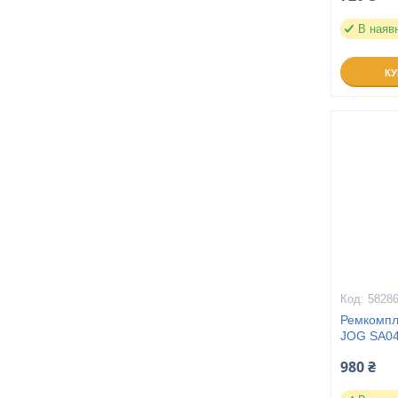
В наяв
К
5828
Ремкомпл
JOG SA04
980 ₴