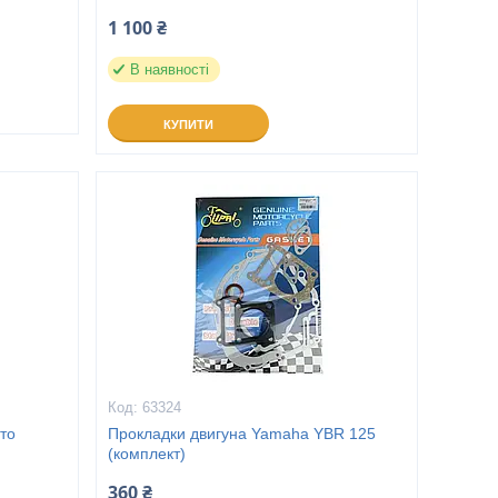
1 100 ₴
В наявності
КУПИТИ
63324
то
Прокладки двигуна Yamaha YBR 125
(комплект)
360 ₴