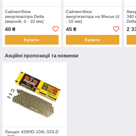
Сайлентблок
Сайлентблок
Амор
амортизатора Delta
амортизатора на Мінськ (d
340 
(верхній, d - 10 мм)
- 10 мм)
Delt
40
45
2 3
₴
₴
Купити
Купити
Акційні пропозиції та новинки
Ланцюг 428HD-104L GOLD