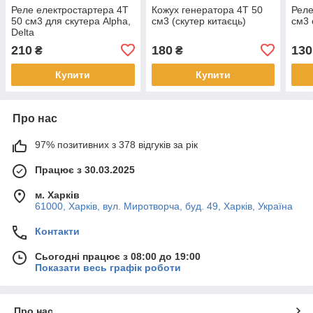
Реле електростартера 4T
Кожух генератора 4T 50
Реле
50 см3 для скутера Alpha,
см3 (скутер китаєць)
см3 
Delta
210
180
130
₴
₴
Купити
Купити
Про нас
97% позитивних з 378 відгуків за рік
Працює з 30.03.2025
м. Харків
61000, Харків, вул. Миротворча, буд. 49, Харків, Україна
Контакти
Сьогодні працює з 08:00 до 19:00
Показати весь графік роботи
Про нас