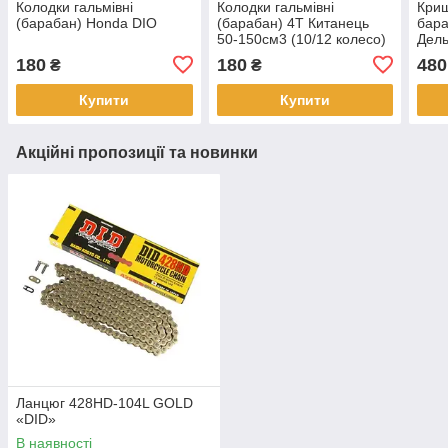
Колодки гальмівні
Колодки гальмівні
Криш
(барабан) Honda DIO
(барабан) 4T Китанець
бара
50-150см3 (10/12 колесо)
Дель
(Alph
180
180
480
₴
₴
коло
Купити
Купити
Акційні пропозиції та новинки
Ланцюг 428HD-104L GOLD
«DID»
В наявності