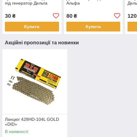
під генератор Дельта
Альфа
Дель
30
80
120
₴
₴
Купити
Купити
Акційні пропозиції та новинки
Ланцюг 428HD-104L GOLD
«DID»
В наявності