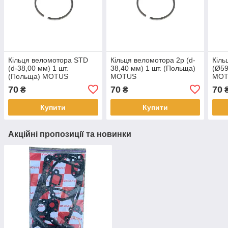
Кільця веломотора STD
Кільця веломотора 2р (d-
Кіль
(d-38,00 мм) 1 шт.
38,40 мм) 1 шт. (Польща)
(Ø59
(Польща) MOTUS
MOTUS
MOT
70
70
70
₴
₴
Купити
Купити
Акційні пропозиції та новинки