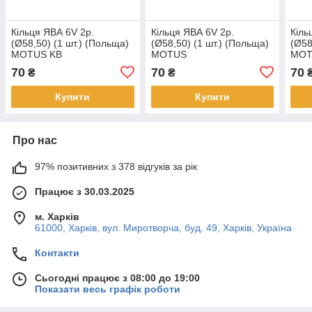
Кільця ЯВА 6V 2р.
Кільця ЯВА 6V 2р.
Кіль
(Ø58,50) (1 шт.) (Польща)
(Ø58,50) (1 шт.) (Польща)
(Ø58
MOTUS KB
MOTUS
MOT
70
70
70
₴
₴
Купити
Купити
Про нас
97% позитивних з 378 відгуків за рік
Працює з 30.03.2025
м. Харків
61000, Харків, вул. Миротворча, буд. 49, Харків, Україна
Контакти
Сьогодні працює з 08:00 до 19:00
Показати весь графік роботи