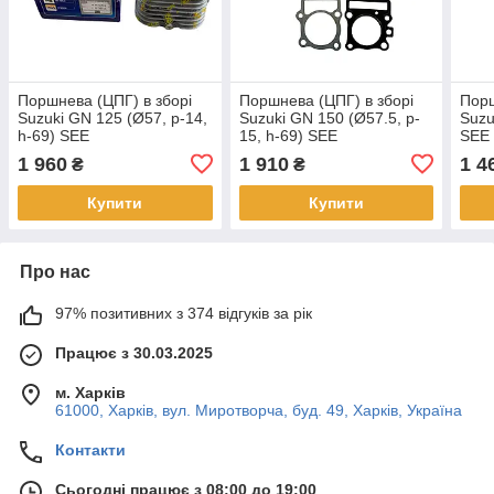
Поршнева (ЦПГ) в зборі
Поршнева (ЦПГ) в зборі
Порш
Suzuki GN 125 (Ø57, p-14,
Suzuki GN 150 (Ø57.5, p-
Suzu
h-69) SEE
15, h-69) SEE
SEE
1 960
1 910
1 4
₴
₴
Купити
Купити
Про нас
97% позитивних з 374 відгуків за рік
Працює з 30.03.2025
м. Харків
61000, Харків, вул. Миротворча, буд. 49, Харків, Україна
Контакти
Сьогодні працює з 08:00 до 19:00