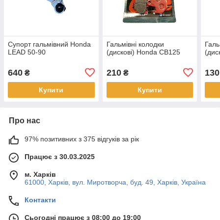
Супорт гальмівний Honda
Гальмівні колодки
Галь
LEAD 50-90
(дискові) Honda CB125
(дис
640
210
130
₴
₴
Купити
Купити
Про нас
97% позитивних з 375 відгуків за рік
Працює з 30.03.2025
м. Харків
61000, Харків, вул. Миротворча, буд. 49, Харків, Україна
Контакти
Сьогодні працює з 08:00 до 19:00