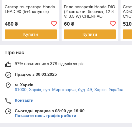
Статор генератора Honda
Реле поворотів Honda DIO
Стат
LEAD 90 (5+1 котушок)
(2 контакти, бочечка, 12.8
AD50
V, 3.5 W) CHENHAO
CYC
480
60
510
₴
₴
Купити
Купити
Про нас
97% позитивних з 378 відгуків за рік
Працює з 30.03.2025
м. Харків
61000, Харків, вул. Миротворча, буд. 49, Харків, Україна
Контакти
Сьогодні працює з 08:00 до 19:00
Показати весь графік роботи