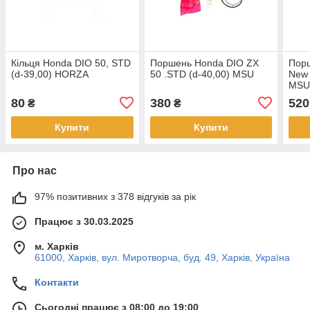
Кільця Honda DIO 50, STD
Поршень Honda DIO ZX
Пор
(d-39,00) HORZA
50 .STD (d-40,00) MSU
New 
MS
80
380
520
₴
₴
Купити
Купити
Про нас
97% позитивних з 378 відгуків за рік
Працює з 30.03.2025
м. Харків
61000, Харків, вул. Миротворча, буд. 49, Харків, Україна
Контакти
Сьогодні працює з 08:00 до 19:00