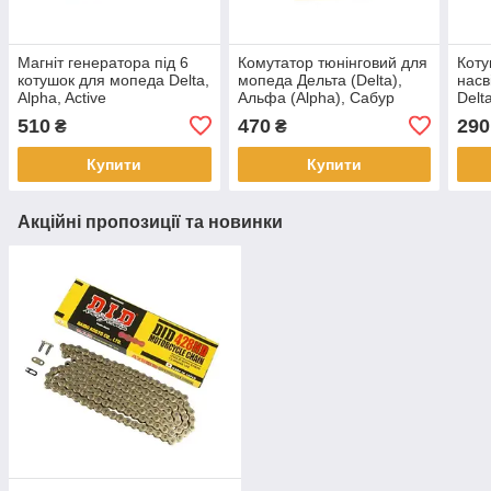
Магніт генератора під 6
Комутатор тюнінговий для
Коту
котушок для мопеда Delta,
мопеда Дельта (Delta),
насв
Alpha, Active
Альфа (Alpha), Сабур
Delta
510
470
290
₴
₴
Купити
Купити
Акційні пропозиції та новинки