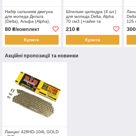
Набір сальників двигуна
Шпильки циліндра (4 шт.)
Лан
для мопеда Дельта
для мопеда Delta, Alpha
Delta
(Delta), Альфа (Alpha),
70 см3 (+гайки та
125 
Актив (Active)
напрямні)
80
210
300
₴/комплект
₴
Купити
Купити
Акційні пропозиції та новинки
Ланцюг 428HD-104L GOLD