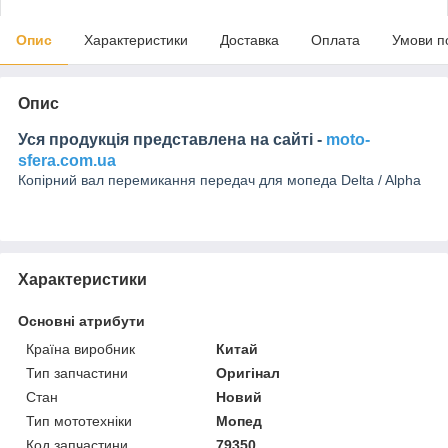
Опис
Характеристики
Доставка
Оплата
Умови п
Опис
Уся продукція представлена на сайті -
moto-
sfera.com.ua
Копірний вал перемикання передач для мопеда Delta / Alpha
Характеристики
Основні атрибути
Країна виробник
Китай
Тип запчастини
Оригінал
Стан
Новий
Тип мототехніки
Мопед
Код запчастини
79350