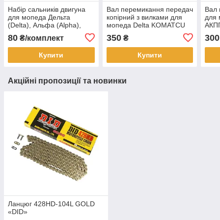
Набір сальників двигуна
Вал перемикання передач
Вал 
для мопеда Дельта
копірний з вилками для
для 
(Delta), Альфа (Alpha),
мопеда Delta KOMATCU
АКП
Актив (Active)
80
350
300
₴/комплект
₴
Купити
Купити
Акційні пропозиції та новинки
Ланцюг 428HD-104L GOLD
«DID»