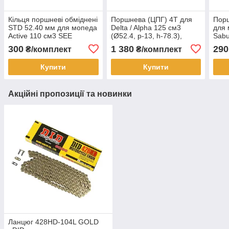
Кільця поршневі обміднені
Поршнева (ЦПГ) 4T для
Порш
STD 52.40 мм для мопеда
Delta / Alpha 125 см3
для 
Active 110 см3 SEE
(Ø52.4, p-13, h-78.3),
Sab
Тайвань
Тайвань
300
1 380
290
₴/комплект
₴/комплект
Купити
Купити
Акційні пропозиції та новинки
Ланцюг 428HD-104L GOLD