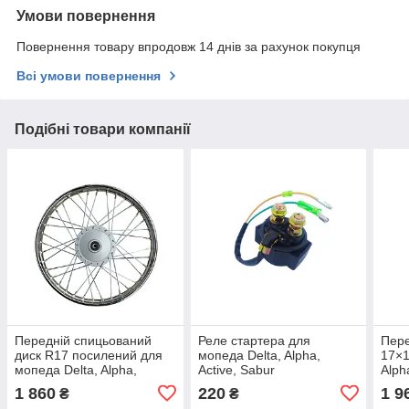
Умови повернення
Повернення товару впродовж 14 днів за рахунок покупця
Всі умови повернення
Подібні товари компанії
Передній спицьований
Реле стартера для
Пере
диск R17 посилений для
мопеда Delta, Alpha,
17×1
мопеда Delta, Alpha,
Active, Sabur
Alph
Active, Sabur
1 860
220
1 9
₴
₴